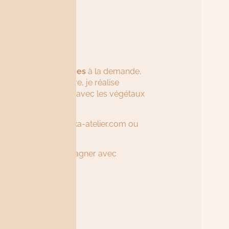
E
maison ?
ets de fleurs séchées
à la demande,
et. D’avril à octobre, je réalise
ches
sur commande avec les végétaux
les locales
.
mot à contact@honka-atelier.com ou
hées.
il pour vous accompagner avec
us douloureux.