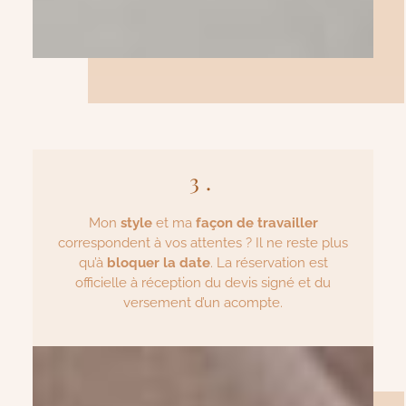
3.
Mon
style
et ma
façon de travailler
correspondent à vos attentes ? Il ne reste plus
qu’à
bloquer la date
. La réservation est
officielle à réception du devis signé et du
versement d’un acompte.