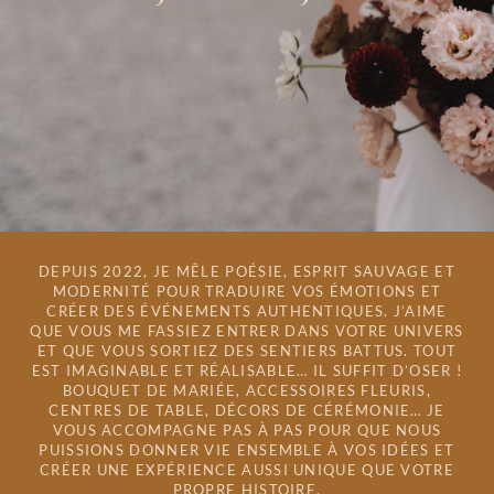
DEPUIS 2022, JE MÊLE POÉSIE, ESPRIT SAUVAGE ET
MODERNITÉ POUR TRADUIRE VOS ÉMOTIONS ET
CRÉER DES ÉVÉNEMENTS AUTHENTIQUES. J’AIME
QUE VOUS ME FASSIEZ ENTRER DANS VOTRE UNIVERS
ET QUE VOUS SORTIEZ DES SENTIERS BATTUS. TOUT
EST IMAGINABLE ET RÉALISABLE… IL SUFFIT D’OSER !
BOUQUET DE MARIÉE, ACCESSOIRES FLEURIS,
CENTRES DE TABLE, DÉCORS DE CÉRÉMONIE… JE
VOUS ACCOMPAGNE PAS À PAS POUR QUE NOUS
PUISSIONS DONNER VIE ENSEMBLE À VOS IDÉES ET
CRÉER UNE EXPÉRIENCE AUSSI UNIQUE QUE VOTRE
PROPRE HISTOIRE.